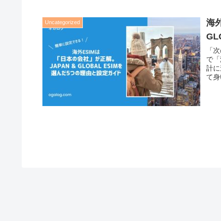
海
Uncategorized
G
「次
で「
計に
て身